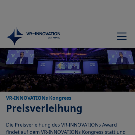
Startseite
Award
Jury
Nominierte
Preisträger
VR-INNOVATIONs Kongress
Preisverleihung
Preisverleihung
Teilnehmen
Mediathek
Die Preisverleihung des VR-INNOVATIONs Award
Netzwerk
findet auf dem VR-INNOVATIONs Kongress statt und