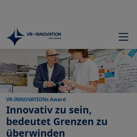
Startseite
Award
Der Wettbewerb
Preise
Schirmherrschaft
VR-INNOVATIONs Award
Jury
Innovativ zu sein,
Nominierte
bedeutet Grenzen zu
Preisträger
Preisverleihung
überwinden