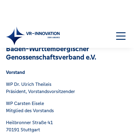
Impressum
Baden-Württembergischer
Genossenschaftsverband e.V.
Startseite
Award
Vorstand
Jury
Nominierte
WP Dr. Ulrich Theileis
Preisträger
Präsident, Vorstandsvorsitzender
Preisverleihung
WP Carsten Eisele
Teilnehmen
Mitglied des Vorstands
Mediathek
Heilbronner Straße 41
Netzwerk
70191 Stuttgart