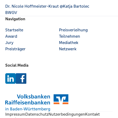
Dr. Nicole Hoffmeister-Kraut @Katja Bartolec
BWGV
Footer
Navigation
Startseite
Preisverleihung
Award
Teilnehmen
Jury
Mediathek
Preisträger
Netzwerk
Social Media
Impressum
Datenschutz
Nutzerbedingungen
Kontakt