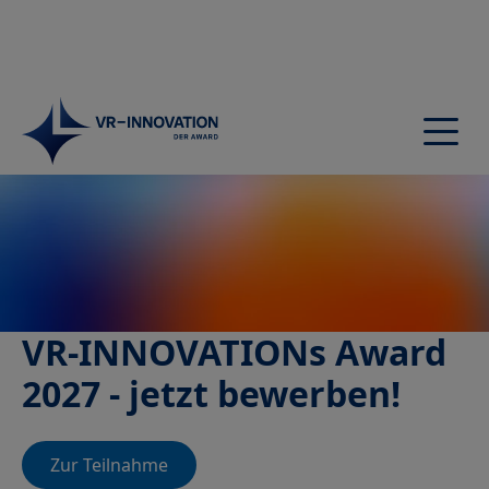
VR-
INNOVATIONs
Award
Startseite
Award
Jury
Nominierte
Preisträger
VR-INNOVATIONs Award
Preisverleihung
2027 - jetzt bewerben!
Teilnehmen
Mediathek
Netzwerk
Zur Teilnahme