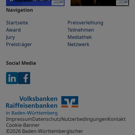
Footer
Navigation
Startseite
Preisverleihung
Award
Teilnehmen
Jury
Mediathek
Preisträger
Netzwerk
Social Media
Impressum
Datenschutz
Nutzerbedingungen
Kontakt
Cookie-Banner
©2026 Baden-Württembergischer