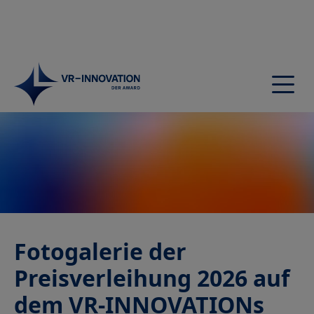
Startseite
Award
Jury
Nominierte
Preisträger
Preisverleihung
Fotogalerie der
Teilnehmen
Preisverleihung 2026 auf
Mediathek
Netzwerk
dem VR-INNOVATIONs